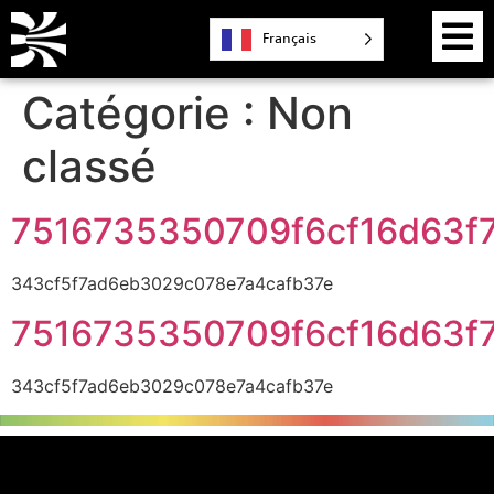
Français
Catégorie :
Non
classé
7516735350709f6cf16d63f
343cf5f7ad6eb3029c078e7a4cafb37e
7516735350709f6cf16d63f
343cf5f7ad6eb3029c078e7a4cafb37e